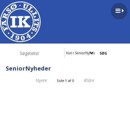
Kun i SeniorNyheder
SeniorNyheder
Nyere
Ældre
Side 1 af 0