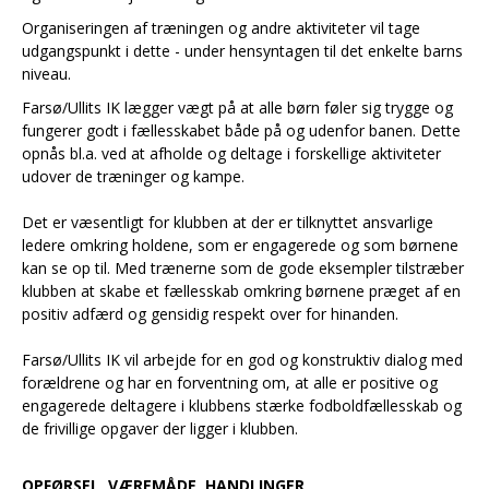
Organiseringen af træningen og andre aktiviteter vil tage
udgangspunkt i dette - under hensyntagen til det enkelte barns
niveau.
Farsø/Ullits IK lægger vægt på at alle børn føler sig trygge og
fungerer godt i fællesskabet både på og udenfor banen. Dette
opnås bl.a. ved at afholde og deltage i forskellige aktiviteter
udover de træninger og kampe.
Det er væsentligt for klubben at der er tilknyttet ansvarlige
ledere omkring holdene, som er engagerede og som børnene
kan se op til. Med trænerne som de gode eksempler tilstræber
klubben at skabe et fællesskab omkring børnene præget af en
positiv adfærd og gensidig respekt over for hinanden.
Farsø/Ullits IK vil arbejde for en god og konstruktiv dialog med
forældrene og har en forventning om, at alle er positive og
engagerede deltagere i klubbens stærke fodboldfællesskab og
de frivillige opgaver der ligger i klubben.
OPFØRSEL, VÆREMÅDE, HANDLINGER