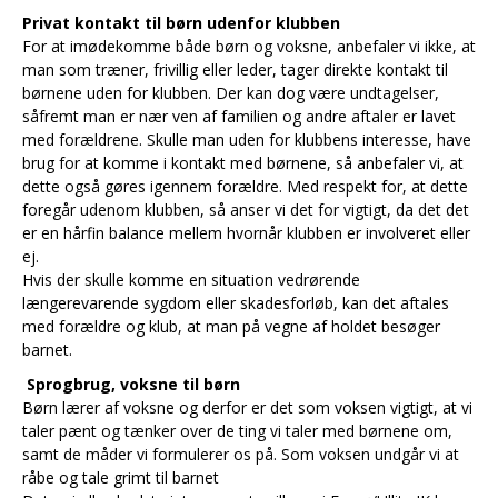
Privat kontakt til børn udenfor klubben
For at imødekomme både børn og voksne, anbefaler vi ikke, at
man som træner, frivillig eller leder, tager direkte kontakt til
børnene uden for klubben. Der kan dog være undtagelser,
såfremt man er nær ven af familien og andre aftaler er lavet
med forældrene. Skulle man uden for klubbens interesse, have
brug for at komme i kontakt med børnene, så anbefaler vi, at
dette også gøres igennem forældre. Med respekt for, at dette
foregår udenom klubben, så anser vi det for vigtigt, da det det
er en hårfin balance mellem hvornår klubben er involveret eller
ej.
Hvis der skulle komme en situation vedrørende
længerevarende sygdom eller skadesforløb, kan det aftales
med forældre og klub, at man på vegne af holdet besøger
barnet.
Sprogbrug, voksne til børn
Børn lærer af voksne og derfor er det som voksen vigtigt, at vi
taler pænt og tænker over de ting vi taler med børnene om,
samt de måder vi formulerer os på. Som voksen undgår vi at
råbe og tale grimt til barnet