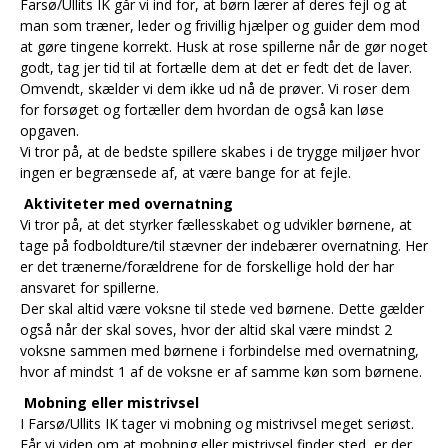
Farsø/Ullits IK går vi ind for, at børn lærer af deres fejl og at
man som træner, leder og frivillig hjælper og guider dem mod
at gøre tingene korrekt. Husk at rose spillerne når de gør noget
godt, tag jer tid til at fortælle dem at det er fedt det de laver.
Omvendt, skælder vi dem ikke ud nå de prøver. Vi roser dem
for forsøget og fortæller dem hvordan de også kan løse
opgaven.
Vi tror på, at de bedste spillere skabes i de trygge miljøer hvor
ingen er begrænsede af, at være bange for at fejle.
Aktiviteter med overnatning
Vi tror på, at det styrker fællesskabet og udvikler børnene, at
tage på fodboldture/til stævner der indebærer overnatning. Her
er det trænerne/forældrene for de forskellige hold der har
ansvaret for spillerne.
Der skal altid være voksne til stede ved børnene. Dette gælder
også når der skal soves, hvor der altid skal være mindst 2
voksne sammen med børnene i forbindelse med overnatning,
hvor af mindst 1 af de voksne er af samme køn som børnene.
Mobning eller mistrivsel
I Farsø/Ullits IK tager vi mobning og mistrivsel meget seriøst.
Får vi viden om at mobning eller mistrivsel finder sted, er der