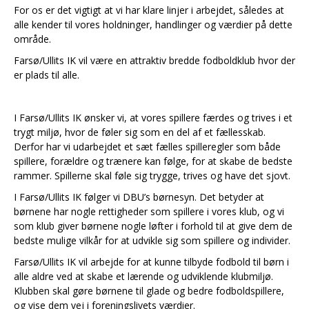
For os er det vigtigt at vi har klare linjer i arbejdet, således at
alle kender til vores holdninger, handlinger og værdier på dette
område.
Farsø/Ullits IK vil være en attraktiv bredde fodboldklub hvor der
er plads til alle.
I Farsø/Ullits IK ønsker vi, at vores spillere færdes og trives i et
trygt miljø, hvor de føler sig som en del af et fællesskab.
Derfor har vi udarbejdet et sæt fælles spilleregler som både
spillere, forældre og trænere kan følge, for at skabe de bedste
rammer. Spillerne skal føle sig trygge, trives og have det sjovt.
I Farsø/Ullits IK følger vi DBU’s børnesyn. Det betyder at
børnene har nogle rettigheder som spillere i vores klub, og vi
som klub giver børnene nogle løfter i forhold til at give dem de
bedste mulige vilkår for at udvikle sig som spillere og individer.
Farsø/Ullits IK vil arbejde for at kunne tilbyde fodbold til børn i
alle aldre ved at skabe et lærende og udviklende klubmiljø.
Klubben skal gøre børnene til glade og bedre fodboldspillere,
og vise dem vej i foreningslivets værdier.