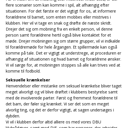
flere scenarier som kan komme i spil, alt afhængig efter
situationen. For det første er det vigtigt for os, at informere
forældrene til barnet, som enten mobbes eller mistrives i
klubben. Her vil vi tage en snak og drøfte de næste skridt.
Drejer det sig om mobning fra en enkelt person, vil denne
person samt forældrene hertil også blive kontaktet for et
møde. Drejer mobningen sig om større grupper, vil vi indkalde
til forældremøde for hele årgangen. Et spillermøde kan også
komme på tale. Det er vigtigt at understrege, at proceduren er
afhængig af situationen og hvad barnet og forældrene ønsker.
Vi vil sørge for, at mobningen stoppes så alle kan trives ved at
komme til fodbold.
Seksuelle krænkelser
Henvendelser eller mistanke om seksuel krænkelse bliver taget
meget alvorligt og vil blive drøftet i klubbens bestyrelse samt
med de involverede parter. Først og fremmest forældrene til
det barn, der føler sig krænket. Vi ser det som en meget
alvorlig ting, og det er derfor vigtigt, at sagen undersøges i
dybden.
Vi vil i klubben derfor altid alliere os med vores DBU
klubrådgiver, samt med DIF, som har personer, der arbejder