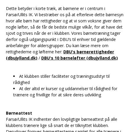
Dette betyder i korte træk, at børnene er i centrum i
Farsø/Ullits IK. Vi bestræber os på at efterleve dette børnesyn
hvor alle børn har rettigheder og at vi som voksne giver dem
nogle løfter, så de får de bedste mulige vilkår, for at have det
sjovt og trives når de er i klubben. Vores børnetræning tager
derfor også udgangspunkt i DBU’s til enhver tid gældende
anbefalinger for aldersgrupper. Du kan læse mere om
rettighederne og løfterne her:
DBU's børnerettigheder
(dbujylland.dk)
/
DBU's 10 børneløfter (dbujylland.dk)
At klubben stiller faciliteter og træningsudstyr til
rådighed
At der altid er kurser og uddannelser til rådighed for
trænere og frivillige for at sikre deres udvikling
Børneattest
Farsø/Ullits IK indhenter den lovpligtige børneattest på alle
klubbens trænere lige så snart de er tilknyttet klubben.
Derudover fornyes børneattesterne samlet for alle trænere i