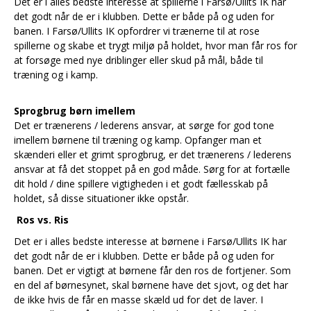
Det er i alles bedste interesse at spillerne i Farsø/Ullits IK har
det godt når de er i klubben. Dette er både på og uden for
banen. I Farsø/Ullits IK opfordrer vi trænerne til at rose
spillerne og skabe et trygt miljø på holdet, hvor man får ros for
at forsøge med nye driblinger eller skud på mål, både til
træning og i kamp.
Sprogbrug børn imellem
Det er trænerens / lederens ansvar, at sørge for god tone
imellem børnene til træning og kamp. Opfanger man et
skænderi eller et grimt sprogbrug, er det trænerens / lederens
ansvar at få det stoppet på en god måde. Sørg for at fortælle
dit hold / dine spillere vigtigheden i et godt fællesskab på
holdet, så disse situationer ikke opstår.
Ros vs. Ris
Det er i alles bedste interesse at børnene i Farsø/Ullits IK har
det godt når de er i klubben. Dette er både på og uden for
banen. Det er vigtigt at børnene får den ros de fortjener. Som
en del af børnesynet, skal børnene have det sjovt, og det har
de ikke hvis de får en masse skæld ud for det de laver. I