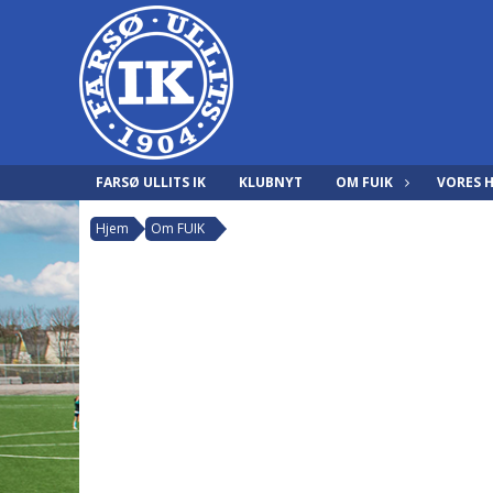
FARSØ ULLITS IK
KLUBNYT
OM FUIK
VORES 
Hjem
Om FUIK