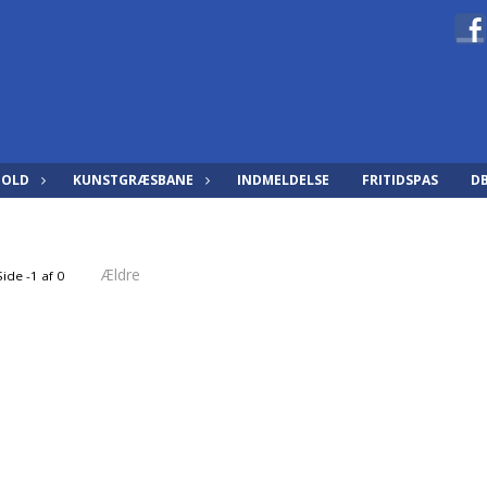
HOLD
KUNSTGRÆSBANE
INDMELDELSE
FRITIDSPAS
D
Ældre
Side -1 af 0