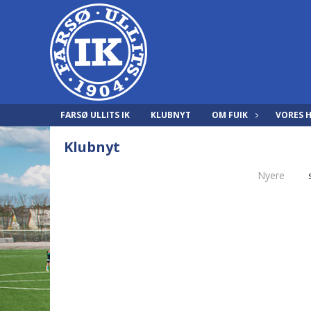
FARSØ ULLITS IK
KLUBNYT
OM FUIK
VORES 
Klubnyt
Nyere